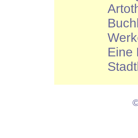
Artot
Buchh
Werke
Eine 
Stadt
©